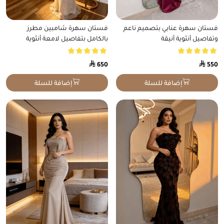
هناك
هناك
فستان سهرة عنابي بتصميم ناعم
فستان سهرة شامبين مطرز
العديد
العديد
وتفاصيل أنثوية أنيقة
بالكامل بتفاصيل لامعة أنثوية
من
من
الأشكال
الأشكال
⃁
المختلفة
⃁
المختلفة
650
550
لهذا
لهذا
المنتج.
المنتج.
إضافة للسلة
إضافة للسلة
يمكن
يمكن
اختيار
اختيار
الخيارات
الخيارات
على
على
صفحة
صفحة
المنتج
المنتج