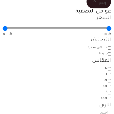
إغلاق
عوامل التصفية
السعر
⃁ 800
⃁ 320
التصنيف
فساتين سهرة
جديدنا
المقاس
M
L
XL
XXL
S
XXXL
اللون
أسود