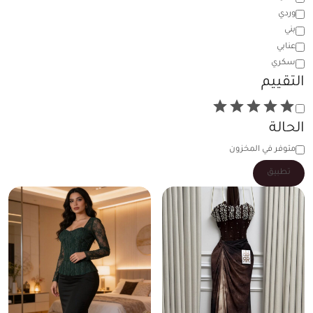
وردي
بني
عنابي
سكري
التقييم
الحالة
متوفر في المخزون
تطبيق