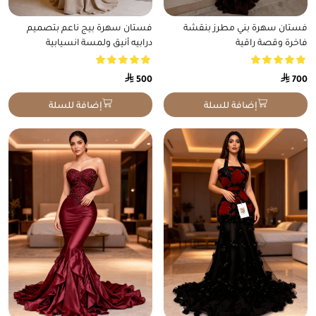
هناك
هناك
فستان سهرة بني مطرز بنقشة
فستان سهرة بيج ناعم بتصميم
العديد
العديد
فاخرة وقصة راقية
درابيه أنيق ولمسة انسيابية
من
من
الأشكال
الأشكال
⃁
المختلفة
⃁
المختلفة
500
700
لهذا
لهذا
المنتج.
المنتج.
إضافة للسلة
إضافة للسلة
يمكن
يمكن
اختيار
اختيار
الخيارات
الخيارات
على
على
صفحة
صفحة
المنتج
المنتج