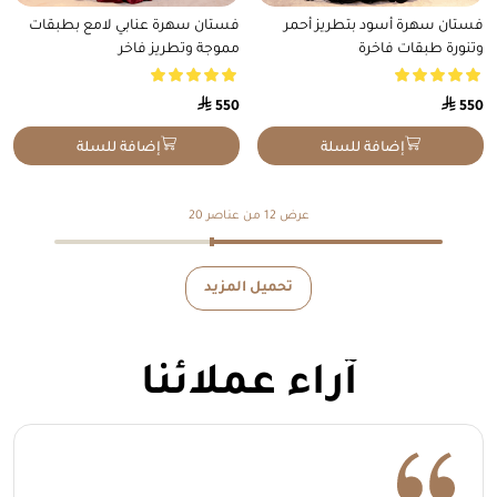
هناك
هناك
فستان سهرة أسود بتطريز أحمر
فستان سهرة عنابي لامع بطبقات
العديد
العديد
وتنورة طبقات فاخرة
مموجة وتطريز فاخر
من
من
الأشكال
الأشكال
⃁
المختلفة
⃁
المختلفة
550
550
لهذا
لهذا
المنتج.
المنتج.
إضافة للسلة
إضافة للسلة
يمكن
يمكن
اختيار
اختيار
الخيارات
الخيارات
عرض 12 من عناصر 20
على
على
صفحة
صفحة
المنتج
المنتج
تحميل المزيد
آراء عملائنا