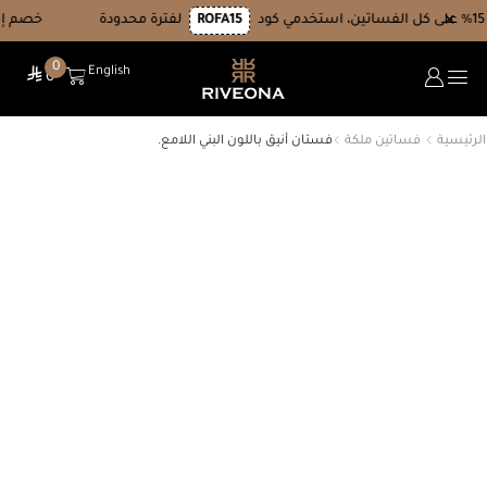
×
ROFA15
لفترة محدودة
خصم إضافي 15% على كل الفساتين، استخدمي كود
0
English
⃁
0
الرئيسية
فساتين ملكة
فستان أنيق باللون البني اللامع.