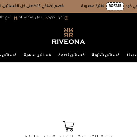
ROFA15
لفترة محدودة
خصم إضافي 15% على كل الفساتين، استخدمي كود
من نحن؟
دليل المقاسات
تتبع طل
ديدنا
فساتين شتوية
فساتين ناعمة
فساتين سهرة
فساتين 