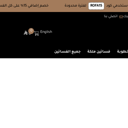
ROFA15
لفترة محدودة
خصم إضافي 15% على كل الفساتين، استخدمي كود
بك
اتصلي بنا
0
English
⃁
0
خطوبة
فساتين ملكة
جميع الفساتين