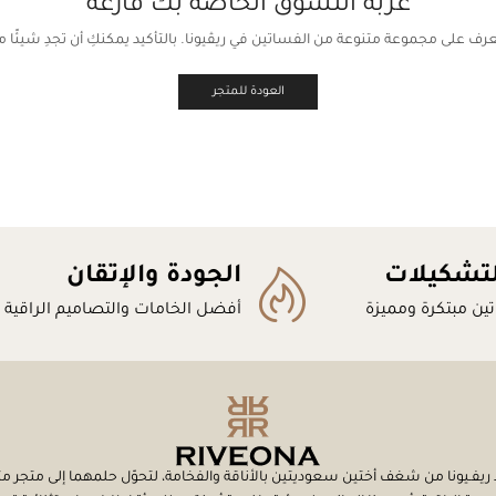
عربة التسوق الخاصة بك فارغة
رف على مجموعة متنوعة من الفساتين في ريڤيونا. بالتأكيد يمكنكِ أن تجدِ شيئًا من
العودة للمتجر
لتشكيلات
الجودة والإتقان
ين مبتكرة ومميزة
أفضل الخامات والتصاميم الراقية
ريفـيونا من شغف أختين سعوديتين بالأناقة والفخامة، لتحوّل حلمهما إلى متج