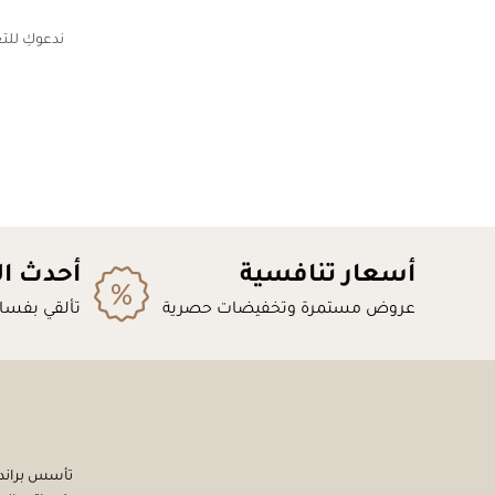
ندعوكِ للتع
أسعار تنافسية
أحدث ا
عروض مستمرة وتخفيضات حصرية
تألقي بفسات
تأسس براند 