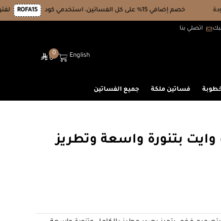
خصم إضافي 15% على كل الفساتين، استخدمي كود
ROFA15
لفترة محدودة
بك
اتصلي بنا
0
English
⃁
0
خطوبة
فساتين ملكة
جميع الفساتين
ايت بتنورة واسعة وتطريز