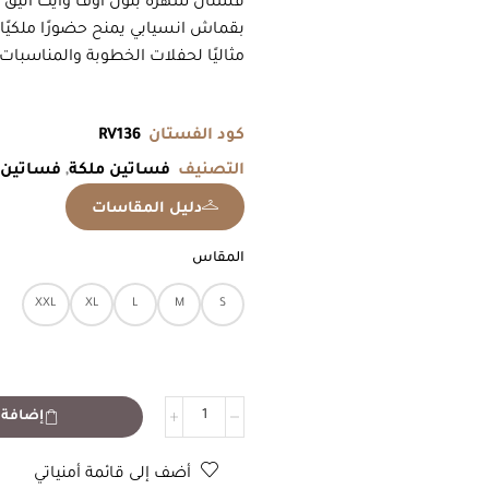
فستان سهرة بلون أوف وايت أنيق ب
بقماش انسيابي يمنح حضورًا ملكيًا
مثاليًا لحفلات الخطوبة والمناسبات 
كود الفستان
RV136
التصنيف
فساتين ملكة
,
فساتين 
دليل المقاسات
المقاس
XXL
XL
L
M
S
كمية
إضافة 
فستان
سهرة
أوف
أضف إلى قائمة أمنياتي