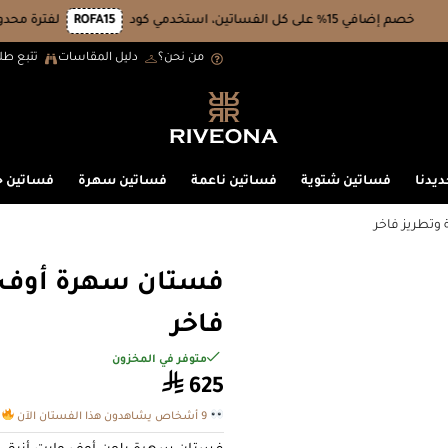
1% على كل الفساتين، استخدمي كود
ROFA15
لفترة محدودة
من نحن؟
دليل المقاسات
تتبع طل
ديدنا
فساتين شتوية
فساتين ناعمة
فساتين سهرة
فساتين 
وتطريز فاخر
فستان سهرة أوف و
فاخر
متوفر في المخزون
⃁
625
9 أشخاص يشاهدون هذا الفستان الآن