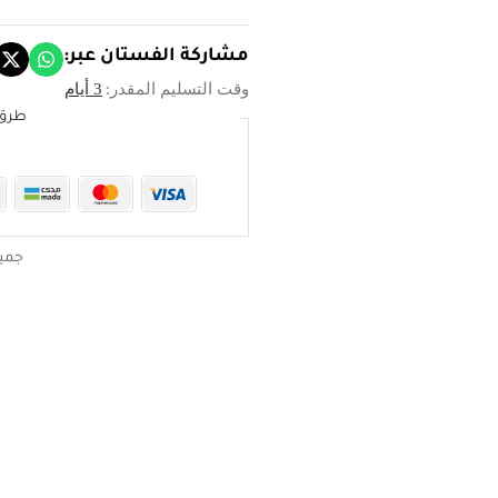
وايت
بتنورة
واسعة
مشاركة الفستان عبر:
وتطريز
وقت التسليم المقدر:
3 أيام
فاخر
طرق 
جمي